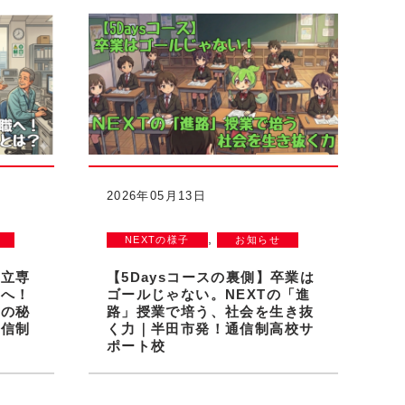
2026年05月13日
,
NEXTの様子
お知らせ
公立専
【5Daysコースの裏側】卒業は
職へ！
ゴールじゃない。NEXTの「進
功の秘
路」授業で培う、社会を生き抜
通信制
く力｜半田市発！通信制高校サ
ポート校