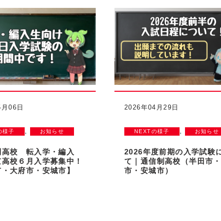
5月06日
2026年04月29日
,
,
の様子
お知らせ
NEXTの様子
お知らせ
制高校 転入学・編入
2026年度前期の入学試験
京高校６月入学募集中！
て｜通信制高校（半田市
市・大府市・安城市】
市・安城市）