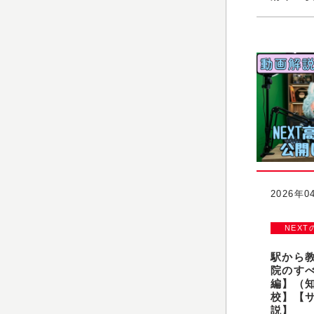
2026年0
NEXT
駅から教
院のす
編】（
校】【
説】