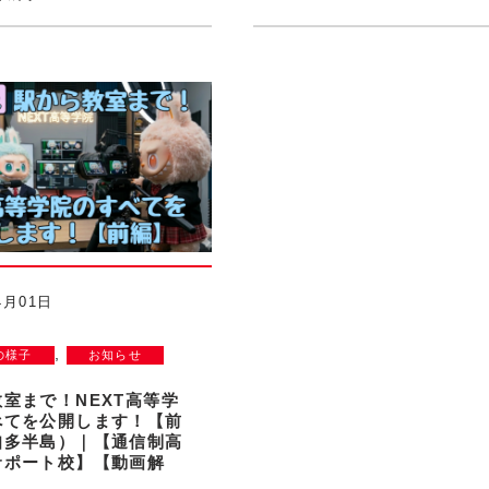
4月01日
,
の様子
お知らせ
室まで！NEXT高等学
べてを公開します！【前
知多半島）｜【通信制高
サポート校】【動画解