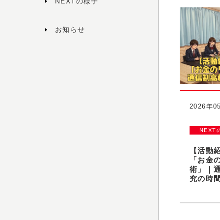
NEXTの様子
お知らせ
2026年0
NEXT
【活動
「お金
術」｜
究の時