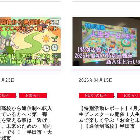
4月23日
2026年04月15日
,
,
の様子
お知らせ
NEXTの様子
お知らせ
制高校から通信制へ転入
【特別活動レポート】4月
えている方へ＜第一弾
生プレスクール開催！人
校を変える事は「逃げ」
ムで楽しく学ぶ「お金と
く、未来のための「前向
｜【通信制高校】半田市
略」です！｜半田市・大
安城市