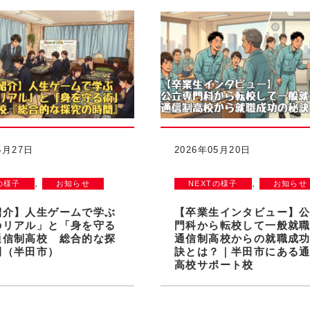
5月27日
2026年05月20日
,
,
の様子
お知らせ
NEXTの様子
お知らせ
紹介】人生ゲームで学ぶ
【卒業生インタビュー】
のリアル」と「身を守る
門科から転校して一般就
通信制高校 総合的な探
通信制高校からの就職成
間（半田市）
訣とは？｜半田市にある
高校サポート校