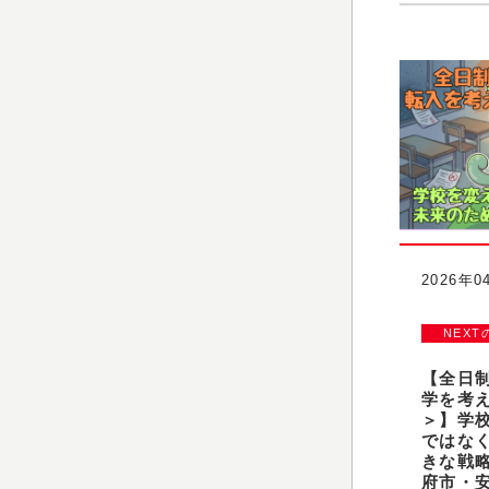
2026年0
NEXT
【全日
学を考
＞】学
ではな
きな戦
府市・